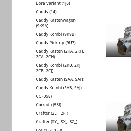
Bora Variant (1J6)
Caddy (14)
Caddy Kastenwagen
(9K9A)
Caddy Kombi (9K9B)
Caddy Pick-up (9U7)
Caddy Kasten (2KA, 2KH,
2CA, 2CH)
Caddy Kombi (2KB, 2KJ,
2CB, 2CJ)
Caddy Kasten (SAA, SAH)
Caddy Kombi (SAB, SAJ)
CC (358)
Corrado (53I)
Crafter (2E_, 2F_)
Crafter (SY_, SX_, SZ_)
Eos (1F7, 1F8)