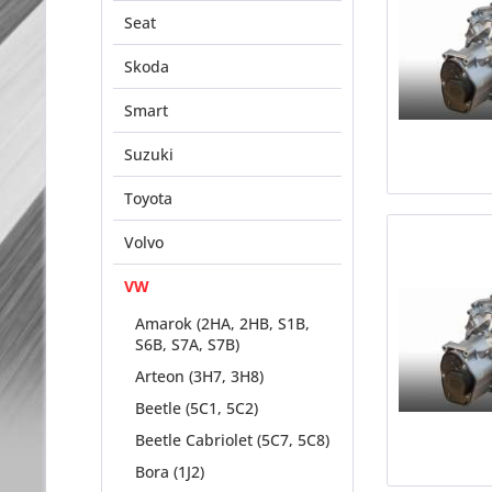
Seat
Skoda
Smart
Suzuki
Toyota
Volvo
VW
Amarok (2HA, 2HB, S1B,
S6B, S7A, S7B)
Arteon (3H7, 3H8)
Beetle (5C1, 5C2)
Beetle Cabriolet (5C7, 5C8)
Bora (1J2)