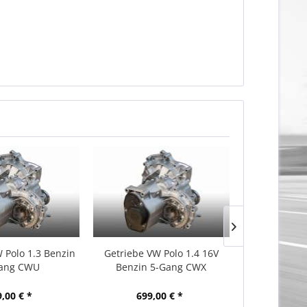
 Polo 1.3 Benzin
Getriebe VW Polo 1.4 16V
Getriebe VW 
ang CWU
Benzin 5-Gang CWX
5-Ga
,00 € *
699,00 € *
699,