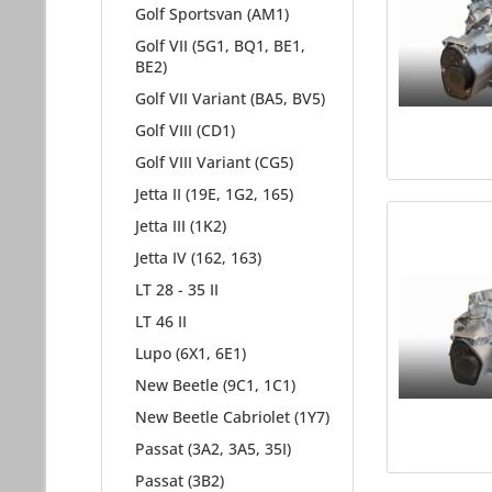
Golf Sportsvan (AM1)
Golf VII (5G1, BQ1, BE1,
BE2)
Golf VII Variant (BA5, BV5)
Golf VIII (CD1)
Golf VIII Variant (CG5)
Jetta II (19E, 1G2, 165)
Jetta III (1K2)
Jetta IV (162, 163)
LT 28 - 35 II
LT 46 II
Lupo (6X1, 6E1)
New Beetle (9C1, 1C1)
New Beetle Cabriolet (1Y7)
Passat (3A2, 3A5, 35I)
Passat (3B2)