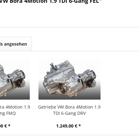
VW Bora 4Motion 1.9 TDI 6-Gang FEL"
ls angesehen
ra 4Motion 1.9
Getriebe VW Bora 4Motion 1.9
ang FMQ
TDI 6-Gang DRV
00 € *
1.249,00 € *