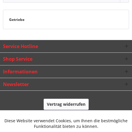
Getriebe
Service Hotline
Shop Service
Informationen
Newsletter
Vertrag widerrufen
* Alle Preise inkl. gesetzl. Mehrwertsteuer zzgl.
Frachtkosten
und ggf.
Diese Website verwendet Cookies, um Ihnen die bestmögliche
Nachnahmegebühren, wenn nicht anders beschrieben
Aktiv
Funktionale
Funktionalität bieten zu können.