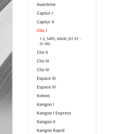
Avantime
Captur I
Captur II
Clio I
1.2, 54PS, 40kW, (01.91 -
01.96)
Clio II
Clio III
Clio IV
Espace III
Espace IV
Koleos
Kangoo I
Kangoo I Express
Kangoo II
Kangoo Rapid