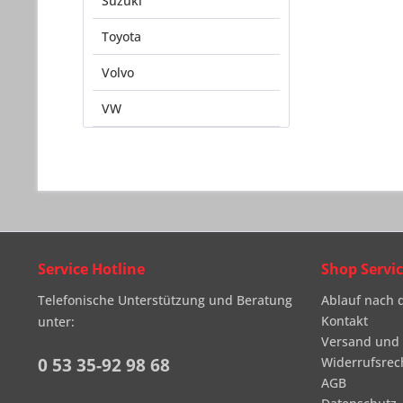
Suzuki
Toyota
Volvo
VW
Service Hotline
Shop Servi
Telefonische Unterstützung und Beratung
Ablauf nach 
Kontakt
unter:
Versand und
0 53 35-92 98 68
Widerrufsrec
AGB