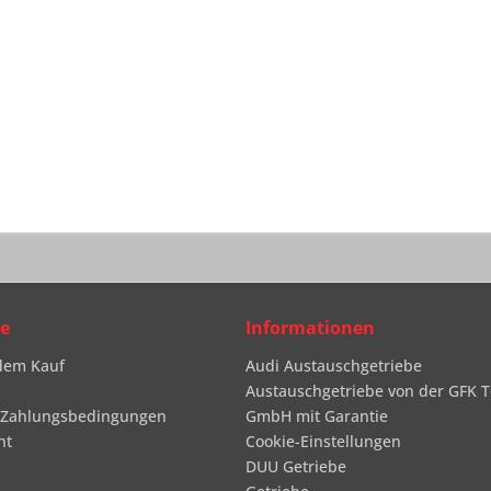
ce
Informationen
dem Kauf
Audi Austauschgetriebe
Austauschgetriebe von der GFK T
 Zahlungsbedingungen
GmbH mit Garantie
ht
Cookie-Einstellungen
DUU Getriebe