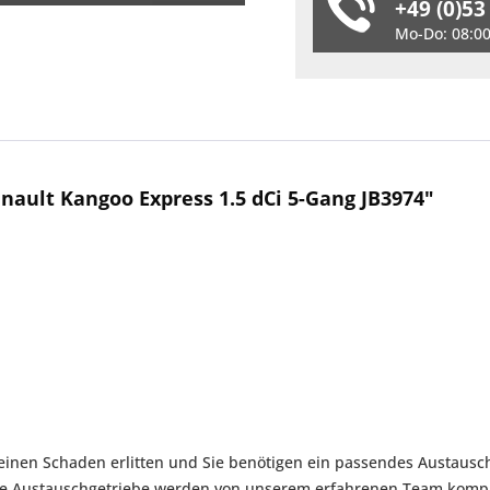
+49 (0)53
Mo-Do: 08:00 
ault Kangoo Express 1.5 dCi 5-Gang JB3974"
einen Schaden erlitten und Sie benötigen ein passendes Austauschg
ere Austauschgetriebe werden von unserem erfahrenen Team komple