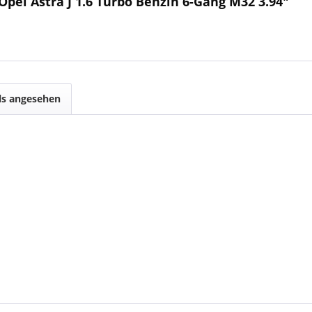
pel Astra J 1.6 Turbo Benzin 6-Gang M32 3.94"
ls angesehen