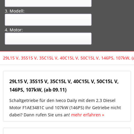
3. Modell:
4. Motor:
29L15 V, 35S15 V, 35C15L V, 40C15L V, 50C15L V, 146PS, 107kW, (
29L15 V, 35S15 V, 35C15L V, 40C15L V, 50C15L V,
146PS, 107kW, (ab 09.11)
Schaltgetriebe für den Iveco Daily mit dem 2.3 Diesel
Motor F1AE3481C und 107kW (146PS) Ihr Getriebe nicht
dabei? Dann rufen Sie uns an!
mehr erfahren »