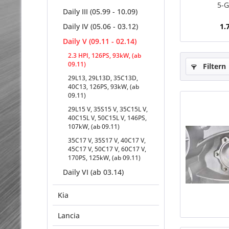
5-G
Daily III (05.99 - 10.09)
Daily IV (05.06 - 03.12)
1.
Daily V (09.11 - 02.14)
2.3 HPI, 126PS, 93kW, (ab
09.11)
Filtern
29L13, 29L13D, 35C13D,
40C13, 126PS, 93kW, (ab
09.11)
29L15 V, 35S15 V, 35C15L V,
40C15L V, 50C15L V, 146PS,
107kW, (ab 09.11)
35C17 V, 35S17 V, 40C17 V,
45C17 V, 50C17 V, 60C17 V,
170PS, 125kW, (ab 09.11)
Daily VI (ab 03.14)
Kia
Lancia