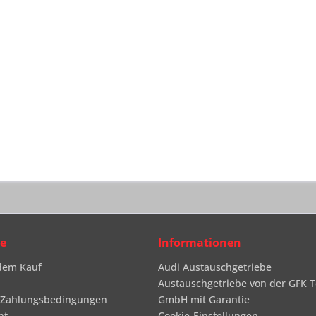
ce
Informationen
dem Kauf
Audi Austauschgetriebe
Austauschgetriebe von der GFK T
 Zahlungsbedingungen
GmbH mit Garantie
ht
Cookie-Einstellungen