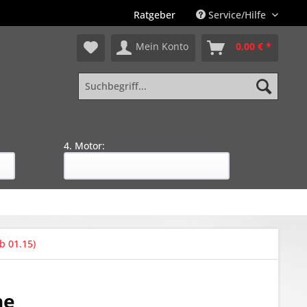
Ratgeber
Service/Hilfe
Mein Konto
0,00 € *
4. Motor:
b 01.15)
ne