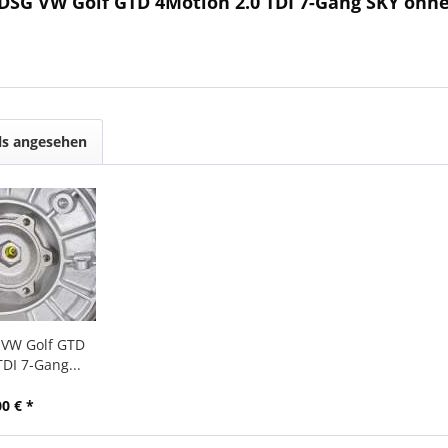
 DSG VW Golf GTD 4Motion 2.0 TDI 7-Gang SKY ohn
ls angesehen
 VW Golf GTD
DI 7-Gang...
00 € *