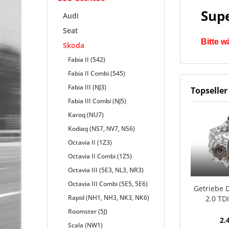
Supe
Audi
Seat
Bitte w
Skoda
Fabia II (542)
Fabia II Combi (545)
Fabia III (NJ3)
Topseller
Fabia III Combi (NJ5)
Karoq (NU7)
Kodiaq (NS7, NV7, NS6)
Octavia II (1Z3)
Octavia II Combi (1Z5)
Octavia III (5E3, NL3, NR3)
Octavia III Combi (5E5, 5E6)
Getriebe 
Rapid (NH1, NH3, NK3, NK6)
2.0 TD
Roomster (5J)
2.
Scala (NW1)