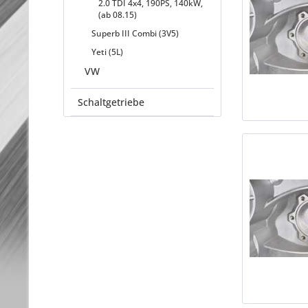
2.0 TDI 4x4, 190PS, 140kW,
(ab 08.15)
Superb III Combi (3V5)
Yeti (5L)
VW
Schaltgetriebe