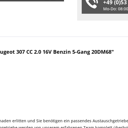
+49 (0)53
Mo-Do: 08:00 
ugeot 307 CC 2.0 16V Benzin 5-Gang 20DM68"
haden erlitten und Sie benötigen ein passendes Austauschgetriebe?
chgetriebe werden von unserem erfahrenen Team komplett überhol