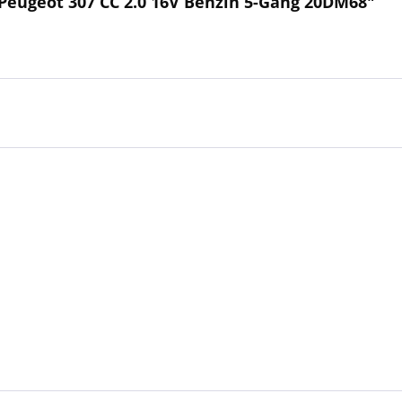
Peugeot 307 CC 2.0 16V Benzin 5-Gang 20DM68"