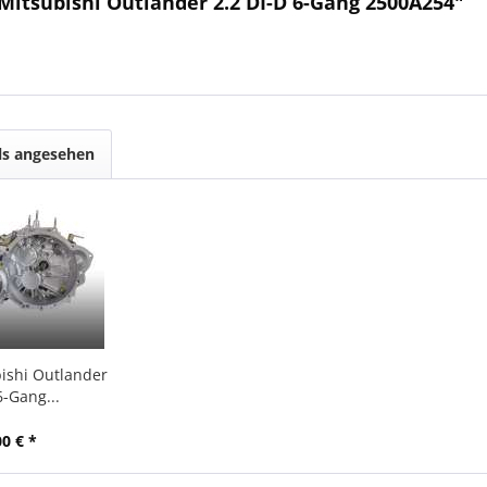
Mitsubishi Outlander 2.2 DI-D 6-Gang 2500A254"
ls angesehen
ishi Outlander
6-Gang...
00 € *