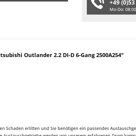
+49 (0)53
Mo-Do: 08:00 
subishi Outlander 2.2 DI-D 6-Gang 2500A254"
nen Schaden erlitten und Sie benötigen ein passendes Austauschget
ere Austauschgetriebe werden von unserem erfahrenen Team komple