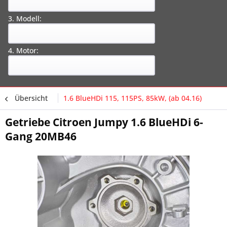
3. Modell:
4. Motor:
Übersicht
1.6 BlueHDi 115, 115PS, 85kW, (ab 04.16)
Getriebe Citroen Jumpy 1.6 BlueHDi 6-
Gang 20MB46