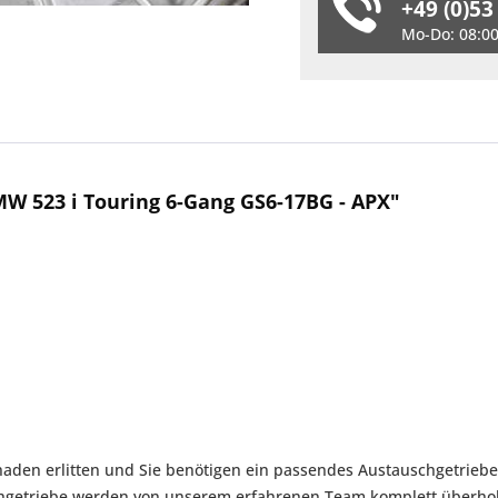
+49 (0)53
Mo-Do: 08:00 
W 523 i Touring 6-Gang GS6-17BG - APX"
aden erlitten und Sie benötigen ein passendes Austauschgetriebe?
chgetriebe werden von unserem erfahrenen Team komplett überhol