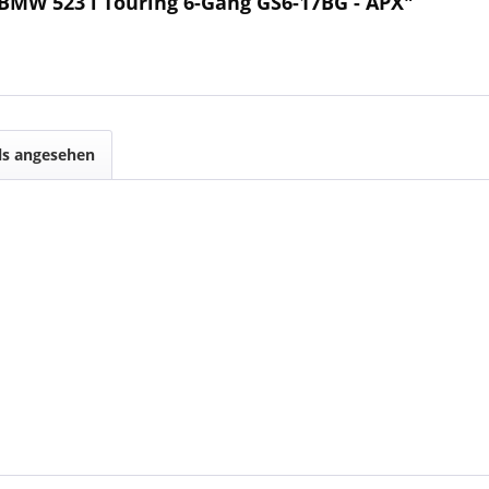
BMW 523 i Touring 6-Gang GS6-17BG - APX"
ls angesehen