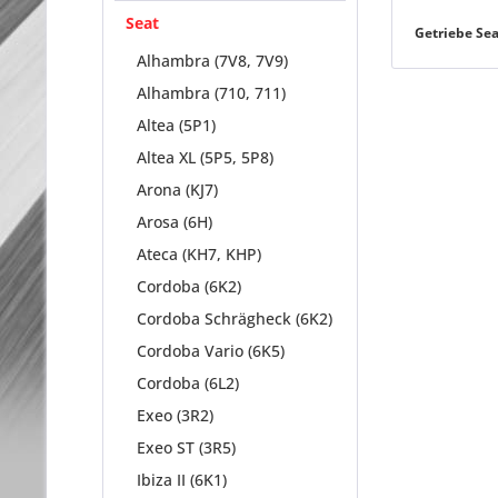
Seat
Getriebe Se
Alhambra (7V8, 7V9)
Alhambra (710, 711)
Altea (5P1)
Altea XL (5P5, 5P8)
Arona (KJ7)
Arosa (6H)
Ateca (KH7, KHP)
Cordoba (6K2)
Cordoba Schrägheck (6K2)
Cordoba Vario (6K5)
Cordoba (6L2)
Exeo (3R2)
Exeo ST (3R5)
Ibiza II (6K1)